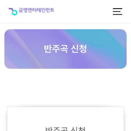
반
주
곡
신
청
반주곡 신청
반주곡 신청