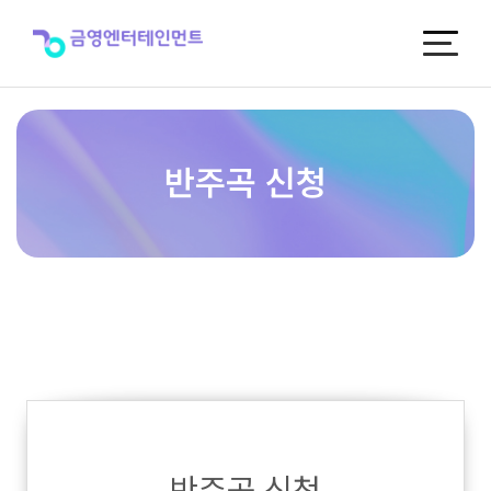
반
주
곡
신
청
반주곡 신청
반주곡 신청