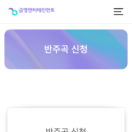
반
주
곡
신
청
반주곡 신청
반주곡 신청