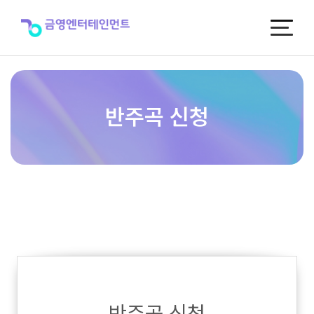
반
주
곡
신
청
반주곡 신청
반주곡 신청