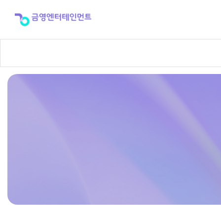
반
주
곡
신
청