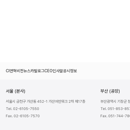
CI
연혁
비전
뉴스
카탈로그
CEO인사말
공시정보
서울 (본사)
부산 (공장)
서울시 금천구 가산동 452-1 가산어반워크 2차 제17층
부산광역시 기장군 정관
Tel. 02-6105-7550
Tel. 051-853-85
Fax. 02-6105-7570
Fax. 051-744-7