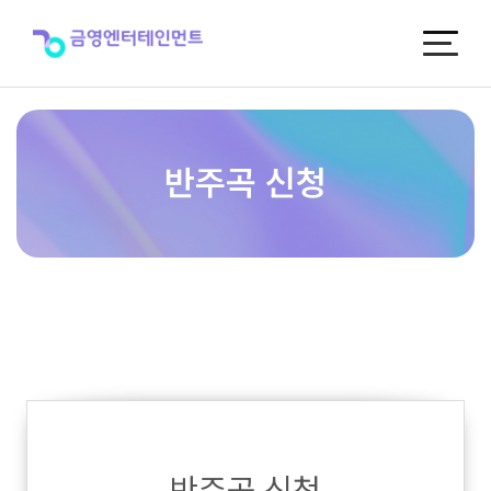
반
주
곡
신
청
반주곡 신청
반주곡 신청