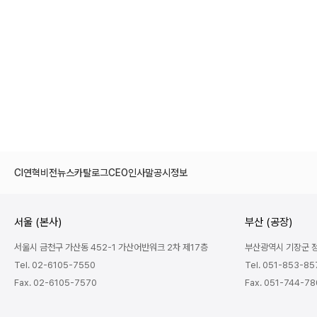
CI
연혁
비전
뉴스
카탈로그
CEO인사말
공시정보
서울 (본사)
부산 (공장)
서울시 금천구 가산동 452-1 가산어반워크 2차 제17층
부산광역시 기장군 정관
Tel. 02-6105-7550
Tel. 051-853-85
Fax. 02-6105-7570
Fax. 051-744-7