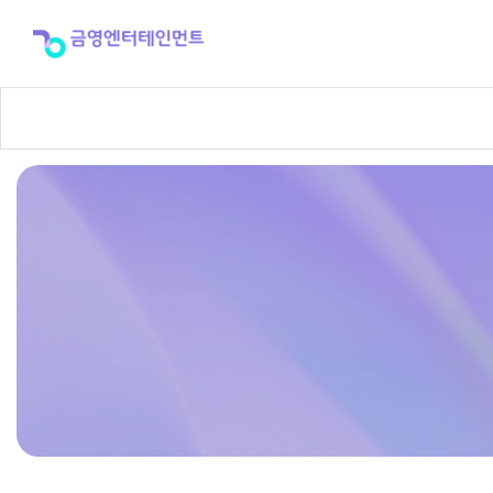
반
주
곡
신
청