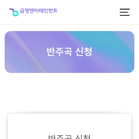
반
주
곡
신
청
반주곡 신청
반주곡 신청