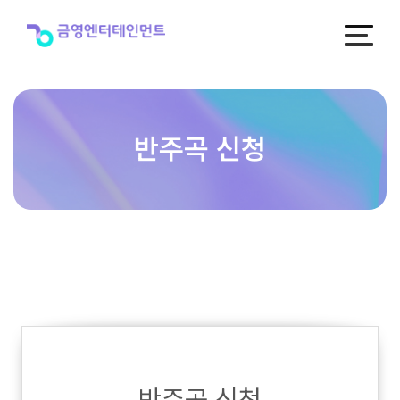
반
주
곡
신
청
반주곡 신청
반주곡 신청