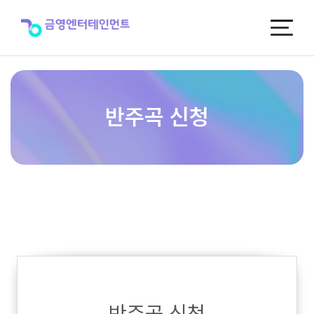
반
주
곡
신
청
반주곡 신청
반주곡 신청