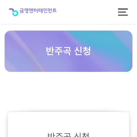
반
주
곡
신
청
반주곡 신청
반주곡 신청