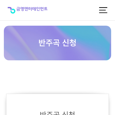
반
주
곡
신
청
반주곡 신청
반주곡 신청