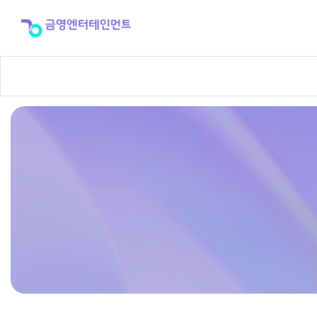
반
주
곡
신
청