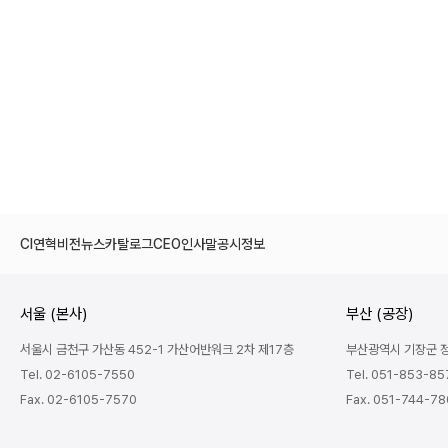
CI
연혁
비전
뉴스
카탈로그
CEO인사말
공시정보
서울 (본사)
부산 (공장)
서울시 금천구 가산동 452-1 가산어반워크 2차 제17층
부산광역시 기장군 정관
Tel. 02-6105-7550
Tel. 051-853-85
Fax. 02-6105-7570
Fax. 051-744-7