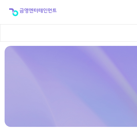
반
주
곡
신
청