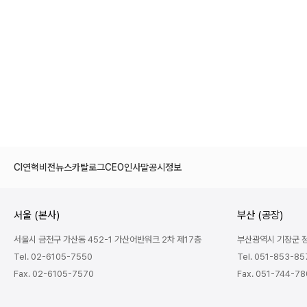
CI
연혁
비전
뉴스
카탈로그
CEO인사말
공시정보
서울 (본사)
부산 (공장)
서울시 금천구 가산동 452-1 가산어반워크 2차 제17층
부산광역시 기장군 정관
Tel. 02-6105-7550
Tel. 051-853-85
Fax. 02-6105-7570
Fax. 051-744-7