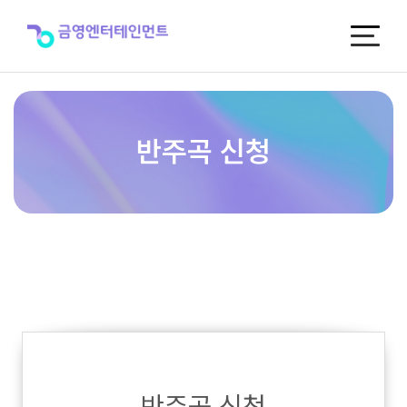
반
주
곡
신
청
반주곡 신청
반주곡 신청