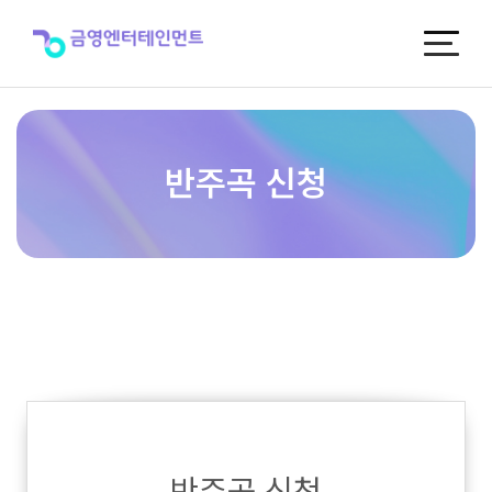
반
주
곡
신
청
반주곡 신청
반주곡 신청