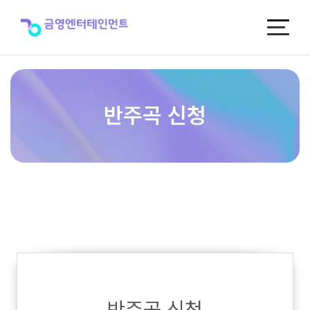
반
주
곡
신
청
반주곡 신청
반주곡 신청