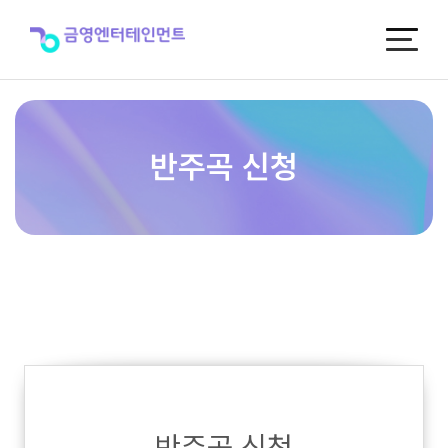
반
주
곡
신
청
반주곡 신청
반주곡 신청