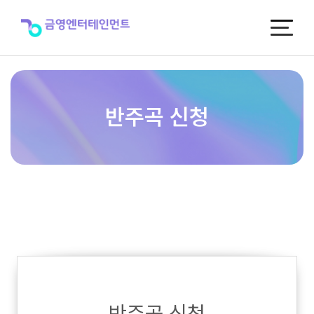
반
주
곡
신
청
반주곡 신청
반주곡 신청