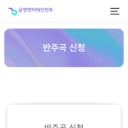
반
주
곡
신
청
반주곡 신청
반주곡 신청