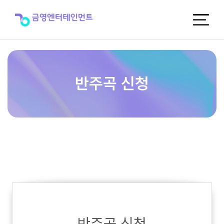
반
주
곡
신
청
반주곡 신청
반주곡 신청