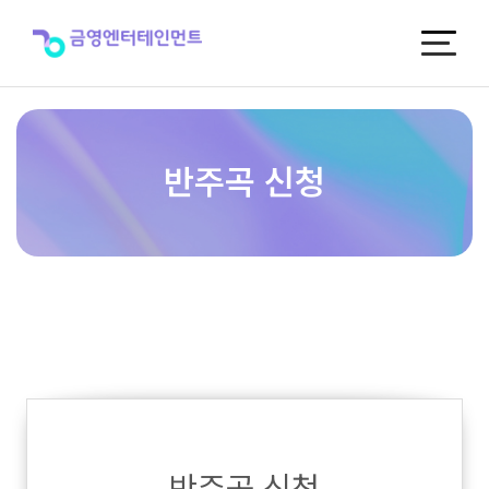
반
주
곡
신
청
반주곡 신청
반주곡 신청