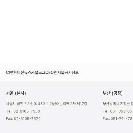
CI
연혁
비전
뉴스
카탈로그
CEO인사말
공시정보
서울 (본사)
부산 (공장)
서울시 금천구 가산동 452-1 가산어반워크 2차 제17층
부산광역시 기장군 정관
Tel. 02-6105-7550
Tel. 051-853-85
Fax. 02-6105-7570
Fax. 051-744-7