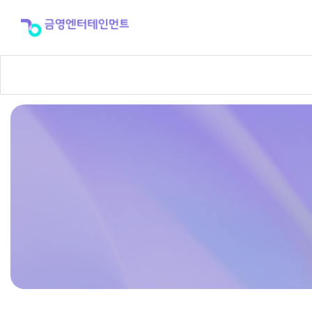
반
주
곡
신
청