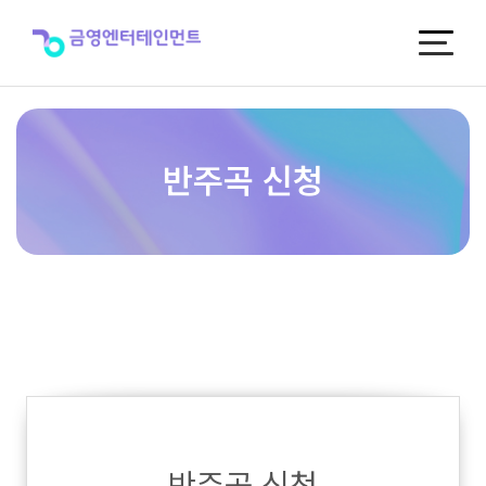
반
주
곡
신
청
반주곡 신청
반주곡 신청