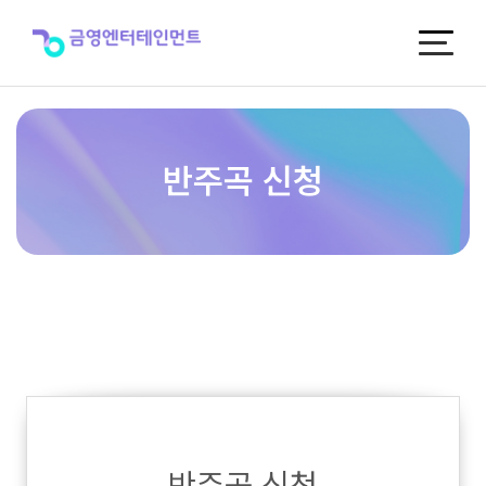
반
주
곡
신
청
반주곡 신청
반주곡 신청