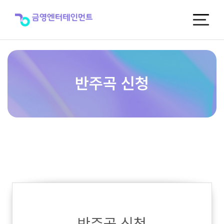
반
주
곡
신
청
반주곡 신청
반주곡 신청