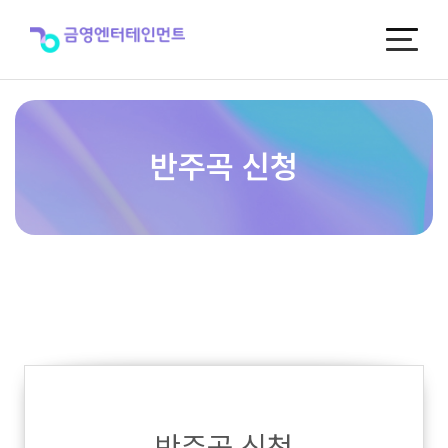
반
주
곡
신
청
반주곡 신청
반주곡 신청