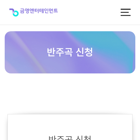
반
주
곡
신
청
반주곡 신청
반주곡 신청