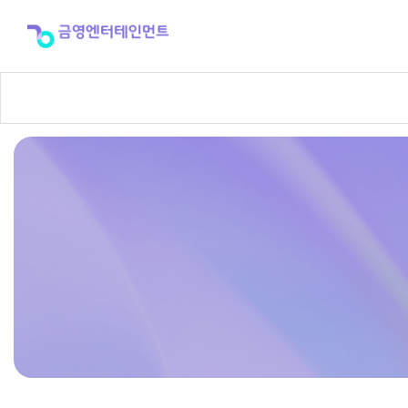
반
주
곡
신
청