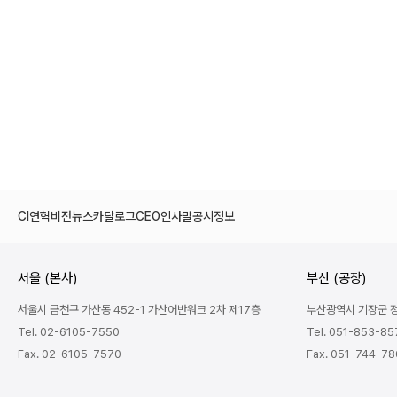
CI
연혁
비전
뉴스
카탈로그
CEO인사말
공시정보
서울 (본사)
부산 (공장)
서울시 금천구 가산동 452-1 가산어반워크 2차 제17층
부산광역시 기장군 정관
Tel. 02-6105-7550
Tel. 051-853-85
Fax. 02-6105-7570
Fax. 051-744-7