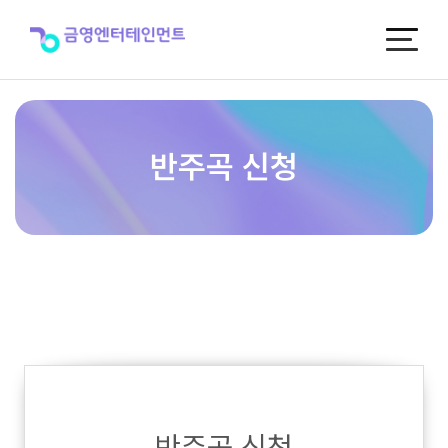
반
주
곡
신
청
반주곡 신청
반주곡 신청