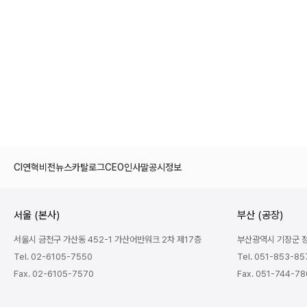
CI
연혁
비전
뉴스
카탈로그
CEO인사말
공시정보
서울 (본사)
부산 (공장)
서울시 금천구 가산동 452-1 가산어반워크 2차 제17층
부산광역시 기장군 정관
Tel. 02-6105-7550
Tel. 051-853-85
Fax. 02-6105-7570
Fax. 051-744-7