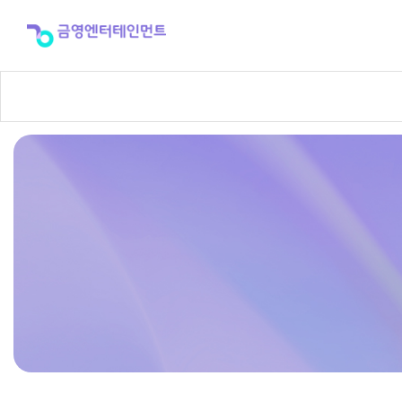
반
주
곡
신
청