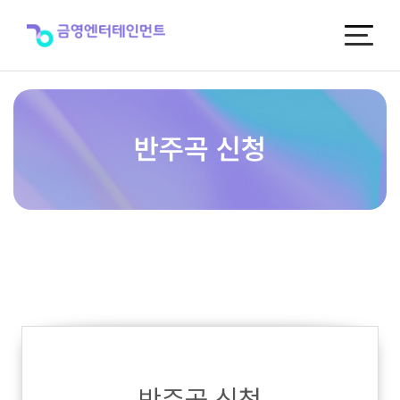
반
주
곡
신
청
반주곡 신청
반주곡 신청