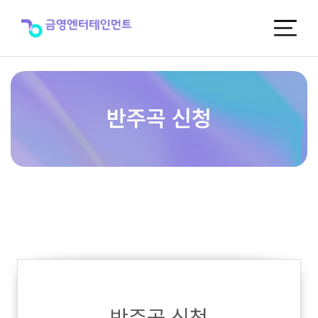
반
주
곡
신
청
반주곡 신청
반주곡 신청