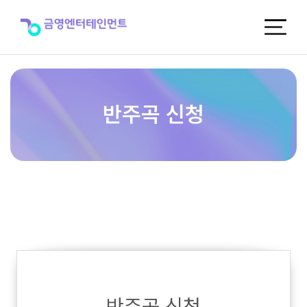
반
주
곡
신
청
반주곡 신청
반주곡 신청