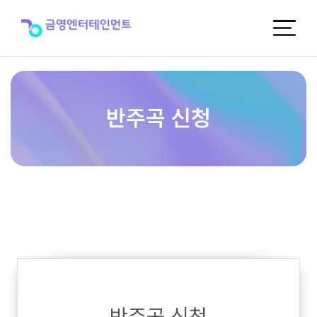
반
주
곡
신
청
반주곡 신청
반주곡 신청