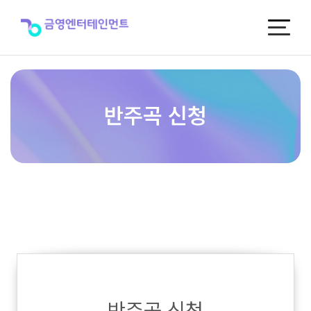
반
주
곡
신
청
반주곡 신청
반주곡 신청