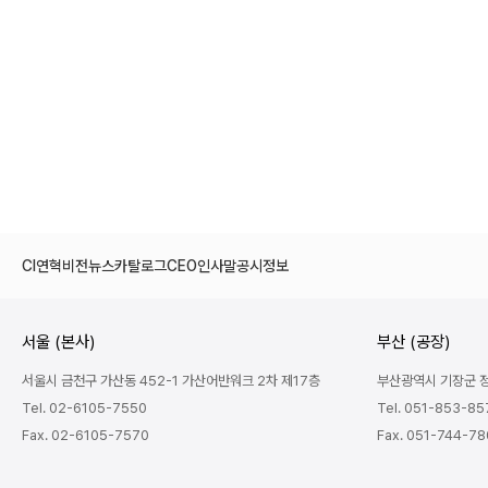
CI
연혁
비전
뉴스
카탈로그
CEO인사말
공시정보
서울 (본사)
부산 (공장)
서울시 금천구 가산동 452-1 가산어반워크 2차 제17층
부산광역시 기장군 정관
Tel. 02-6105-7550
Tel. 051-853-85
Fax. 02-6105-7570
Fax. 051-744-7