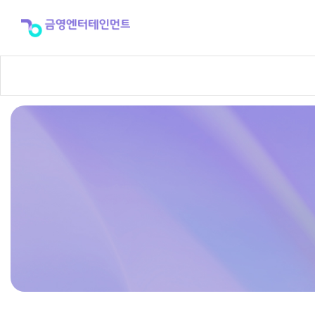
반
주
곡
신
청