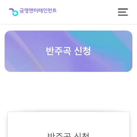
반
주
곡
신
청
반주곡 신청
반주곡 신청