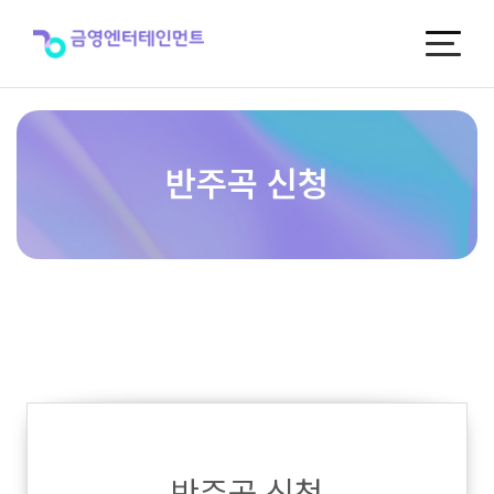
반
주
곡
신
청
반주곡 신청
반주곡 신청