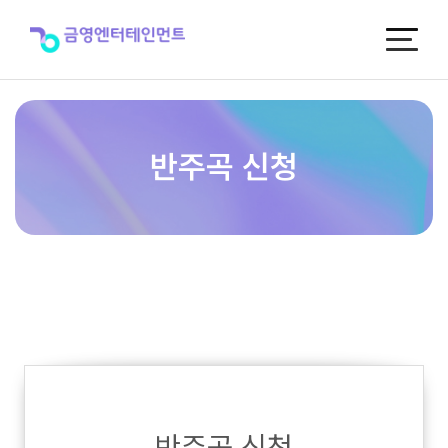
반
주
곡
신
청
반주곡 신청
반주곡 신청