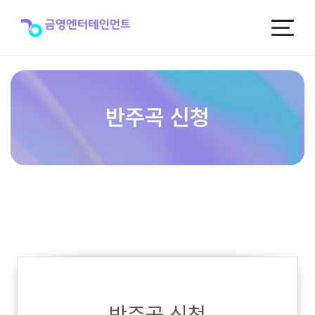
반
주
곡
신
청
반주곡 신청
반주곡 신청