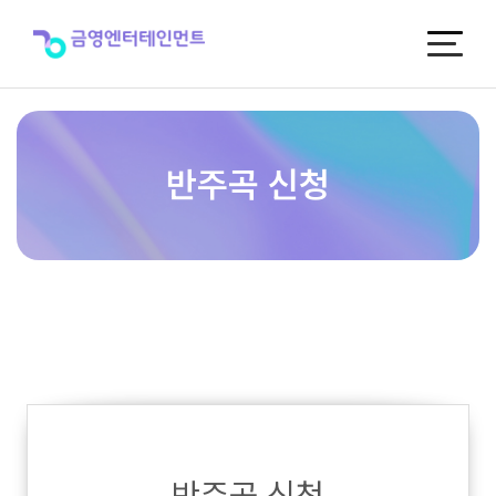
반
주
곡
신
청
반주곡 신청
반주곡 신청