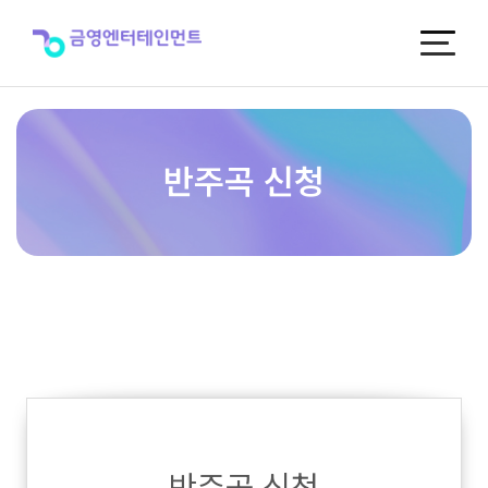
반
주
곡
신
청
반주곡 신청
반주곡 신청