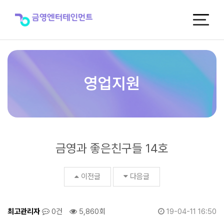
금
영
과
좋
은
친
구
들
영업지원
14
호
>
매
거
진
금영과 좋은친구들 14호
이전글
다음글
최고관리자
0건
5,860회
19-04-11 16:50