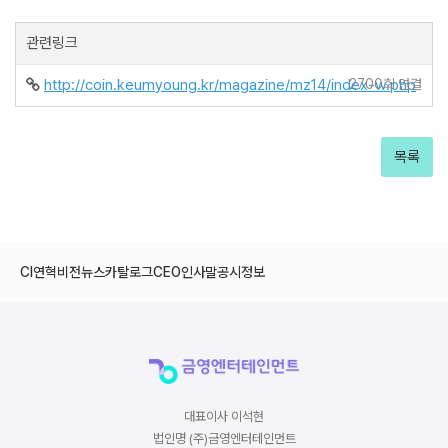
관련링크
http://coin.keumyoung.kr/magazine/mz14/index-w.php
2700회 연결
목록
CI
연혁
비전
뉴스
카탈로그
CEO인사말
공시정보
대표이사 이석현
법인명 (주)금영엔터테인먼트