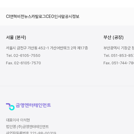
CI
연혁
비전
뉴스
카탈로그
CEO인사말
공시정보
서울 (본사)
부산 (공장)
서울시 금천구 가산동 452-1 가산어반워크 2차 제17층
부산광역시 기장군 정관
Tel. 02-6105-7550
Tel. 051-853-85
Fax. 02-6105-7570
Fax. 051-744-7
대표이사 이석현
법인명 (주)금영엔터테인먼트
사업자등록번호 221-88-00319