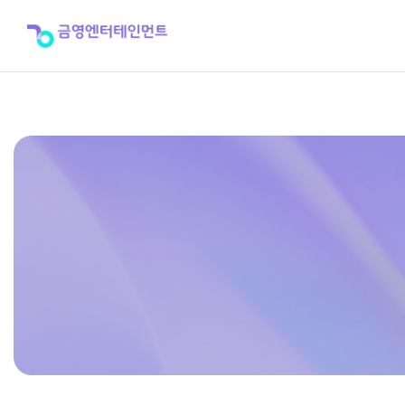
[공
지
사
항]
금
영
엔
터
테
인
먼
트
06
월
04
일
휴
무
안
내
>