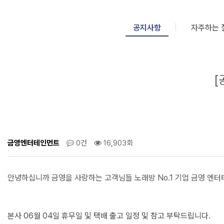
공
지
사
공지사항
자주하는 
항
[
금영엔터테인먼트
0건
16,903회
안녕하십니까 금영을 사랑하는 고객님들 노래방 No.1 기업 금영 엔
본사 06월 04일 휴무일 및 택배 출고 일정 및 참고 부탁드립니다.