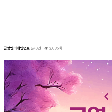
금영엔터테인먼트
0건
2,035회