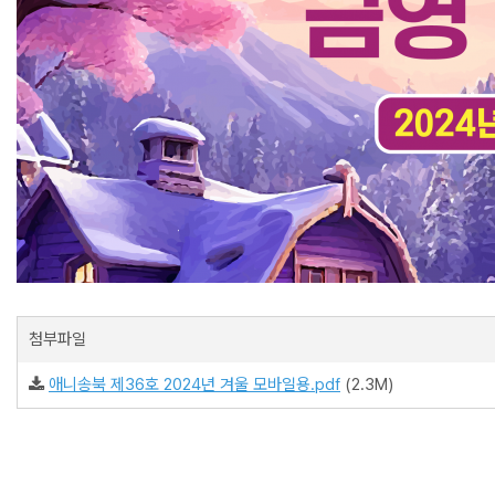
첨부파일
애니송북 제36호 2024년 겨울 모바일용.pdf
(2.3M)