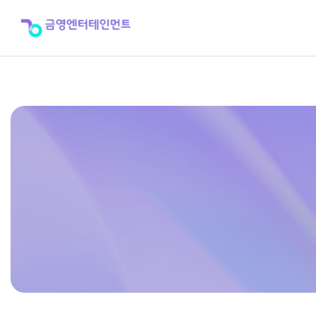
[모
바
일]
제
36
탄
2024
년
겨
울
호
>
신
곡
포
스
터