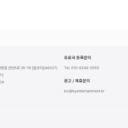
유료곡 등록문의
읍 산단5로 36-18 [달산리](46027)
Tel. 010-6249-2550
72
광고 / 제휴문의
809
biz@kyentertainment.kr