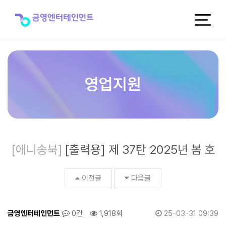
[출
력
용]
제
37
탄
2025
년
영업지원
봄
호
>
신
곡
포
[애니송북]
[출력용] 제 37탄 2025년 봄 호
스
터
이전글
다음글
금영엔터테인먼트
0건
1,918회
25-03-31 09:39