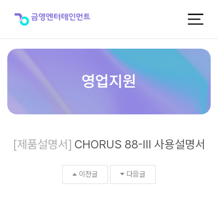
CHORUS
88-
Ⅲ
사
용
설
명
서
영업지원
>
제
품
자
료
실
[제품설명서]
CHORUS 88-Ⅲ 사용설명서
이전글
다음글