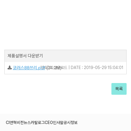
제품설명서 다운받기
코러스88쓰리.pdf
1247회 다운로드 | DATE : 2019-05-29 15:04:01
(24.2M)
목록
CI
연혁
비전
뉴스
카탈로그
CEO인사말
공시정보