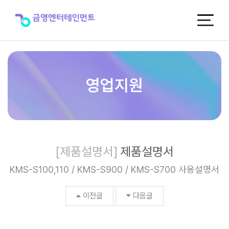
제
품
설
명
서
>
제
품
영업지원
자
료
실
[제품설명서]
제품설명서
KMS-S100,110 / KMS-S900 / KMS-S700 사용설명서
이전글
다음글