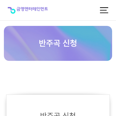
반
주
곡
신
청
반주곡 신청
반주곡 신청